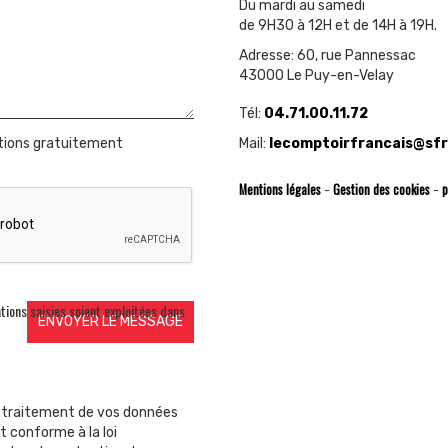
Du mardi au samedi
de 9H30 à 12H et de 14H à 19H.
Adresse: 60, rue Pannessac
43000 Le Puy-en-Velay
Tél:
04.71.00.11.72
ations gratuitement
Mail:
lecomptoirfrancais@sfr
Mentions légales
Gestion des cookies
p
-
-
tions saisies soient exploitées dans
e traitement de vos données
t conforme à la loi