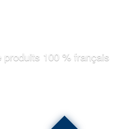
 produits 100 % français
.