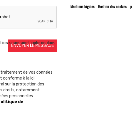
Mentions légales
Gestion des cookies
p
-
-
tions saisies soient exploitées dans
e traitement de vos données
t conforme à la loi
al sur la protection des
vos droits, notamment
nnées personnelles
olitique de